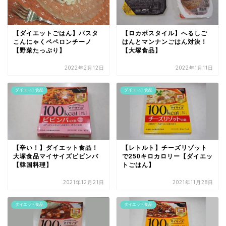
【ダイエットごはん】パスタ
【ロカボスタイル】へるしご
こんにゃくペペロンチーノ
はんとマンナンごはん対決！
【野菜たっぷり】
【大塚食品】
2022年2月12日
2022年1月11日
ダイエット食品
ダイエット食品
【辛い！】ダイエット食品！
【レトルト】チーズリゾット
大塚食品マイサイズビビンバ
で250キロカロリー【ダイエッ
【韓国料理】
トごはん】
2021年12月21日
2021年11月28日
ダイエット食品
ダイエット食品