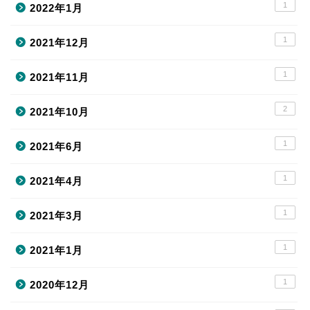
1
2022年1月
1
2021年12月
1
2021年11月
2
2021年10月
1
2021年6月
1
2021年4月
1
2021年3月
1
2021年1月
1
2020年12月