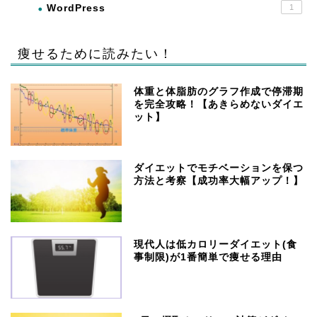
WordPress
1
痩せるために読みたい！
体重と体脂肪のグラフ作成で停滞期
を完全攻略！【あきらめないダイエ
ット】
ダイエットでモチベーションを保つ
方法と考察【成功率大幅アップ！】
現代人は低カロリーダイエット(食
事制限)が1番簡単で痩せる理由