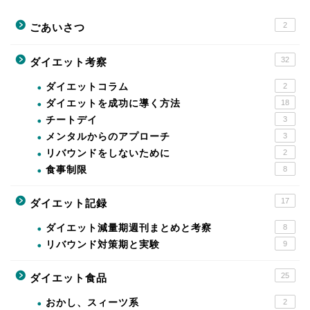
2
ごあいさつ
32
ダイエット考察
ダイエットコラム
2
ダイエットを成功に導く方法
18
チートデイ
3
メンタルからのアプローチ
3
リバウンドをしないために
2
食事制限
8
17
ダイエット記録
ダイエット減量期週刊まとめと考察
8
リバウンド対策期と実験
9
25
ダイエット食品
おかし、スィーツ系
2