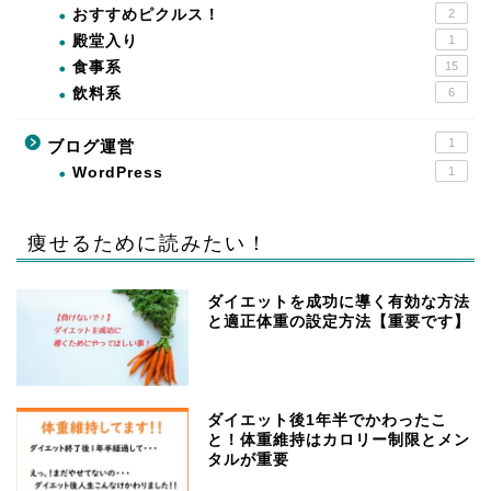
おすすめピクルス！
2
殿堂入り
1
食事系
15
飲料系
6
1
ブログ運営
WordPress
1
痩せるために読みたい！
ダイエットを成功に導く有効な方法
と適正体重の設定方法【重要です】
ダイエット後1年半でかわったこ
と！体重維持はカロリー制限とメン
タルが重要