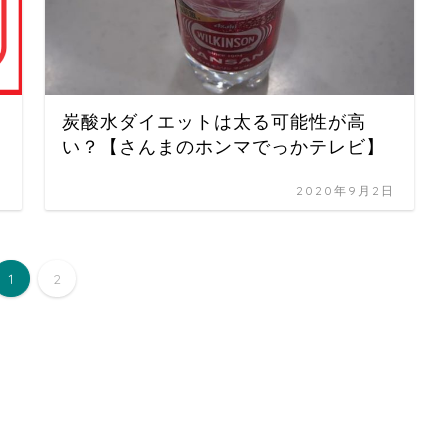
炭酸水ダイエットは太る可能性が高
い？【さんまのホンマでっかテレビ】
日
2020年9月2日
1
2