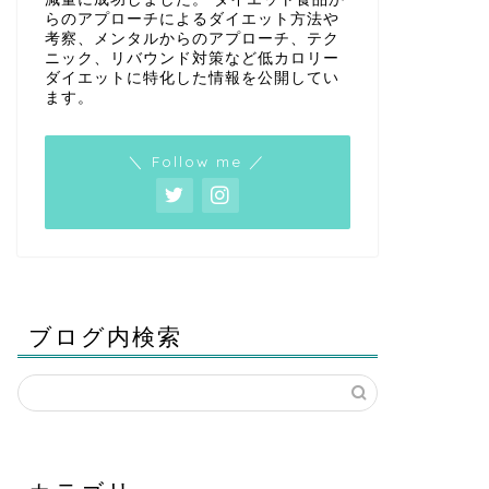
らのアプローチによるダイエット方法や
考察、メンタルからのアプローチ、テク
ニック、リバウンド対策など低カロリー
ダイエットに特化した情報を公開してい
ます。
＼ Follow me ／
ブログ内検索