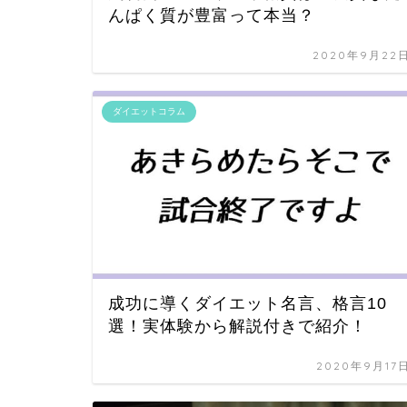
んぱく質が豊富って本当？
2020年9月22
ダイエットコラム
成功に導くダイエット名言、格言10
選！実体験から解説付きで紹介！
2020年9月17