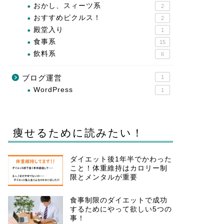
おかし、スィーツ系
2
おすすめピクルス！
2
殿堂入り
1
食事系
15
飲料系
6
ブログ運営
1
WordPress
1
痩せるために読みたい！
ダイエット後1年半でかわった
こと！体重維持はカロリー制
限とメンタルが重要
食事制限のダイエットで成功
するためにやって欲しい5つの
事！