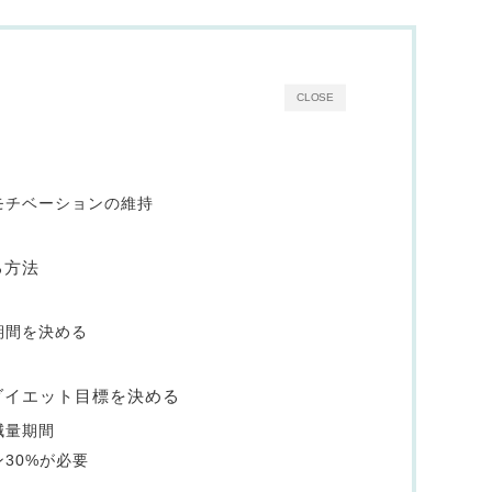
CLOSE
モチベーションの維持
る方法
期間を決める
ダイエット目標を決める
減量期間
30%が必要