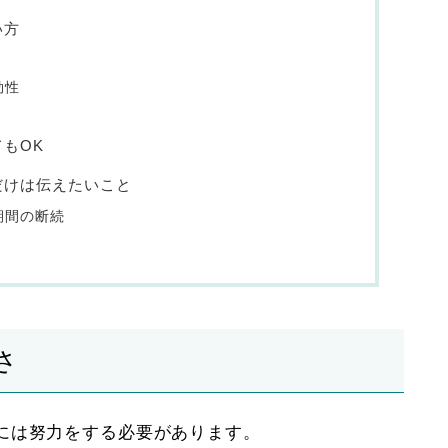
い方
効性
もOK
だけは伝えたいこと
期間の断続
さ
には努力をする必要があります。