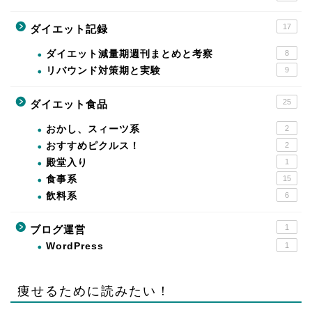
17
ダイエット記録
ダイエット減量期週刊まとめと考察
8
リバウンド対策期と実験
9
25
ダイエット食品
おかし、スィーツ系
2
おすすめピクルス！
2
殿堂入り
1
食事系
15
飲料系
6
1
ブログ運営
WordPress
1
痩せるために読みたい！