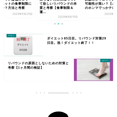
イエットの食事制限に
て欲しいリバウンドの本
可能性が高い？【さ
要か？方法と考察
質と考察【食事制限＆
のホンマでっかテレ
運...
2020年9月29日
2020年9
2020年8月19日
ダイエット85日目。リバウンド対策29
日目。祝！ダイエット終了！！
リバウンドの原因としないための対策と
考察【1ヶ月間の検証】