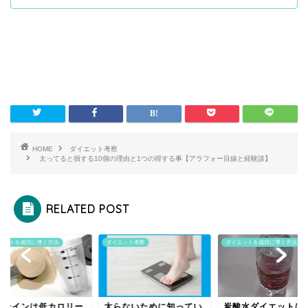
HOME
ダイエット考察
太ってると損する10個の理由と1つの得する事【アラフォー目線と経験談】
RELATED POST
エットを成功に導く方法
ダイエット考察
ダイエットを成功に導く方法
ロテインは低カロリー
太らないために知ってい
炭酸水ダイエットは