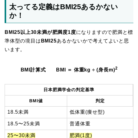
太ってる定義はBMI25あるかない
か！
BMI25以上30未満が肥満度1度
になりますので肥満と標
準体型の境目は
BMI25
あるかないかで考えてよいと思
います。
2
BMI計算式 BMI ＝ 体重kg ÷ (身長m)
日本肥満学会の判定基準
BMI値
判定
18.5未満
低体重(痩せ型)
18.5〜25未満
普通体重
25〜30未満
肥満(1度)