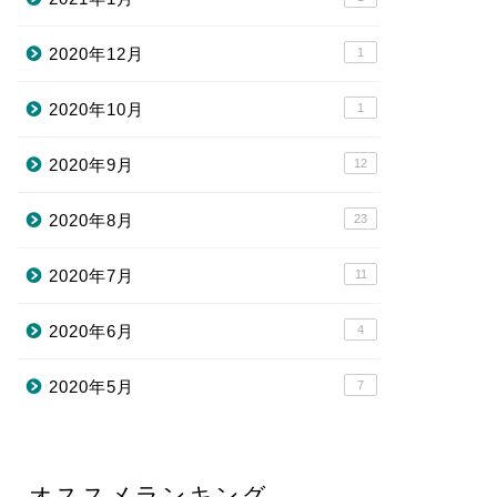
2020年12月
1
2020年10月
1
2020年9月
12
2020年8月
23
2020年7月
11
2020年6月
4
2020年5月
7
オススメランキング