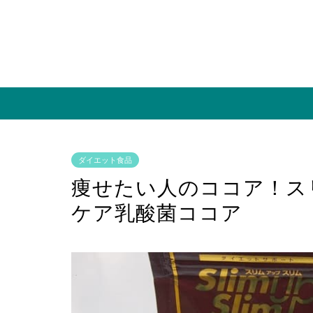
ダイエット食品
痩せたい人のココア！ス
ケア乳酸菌ココア