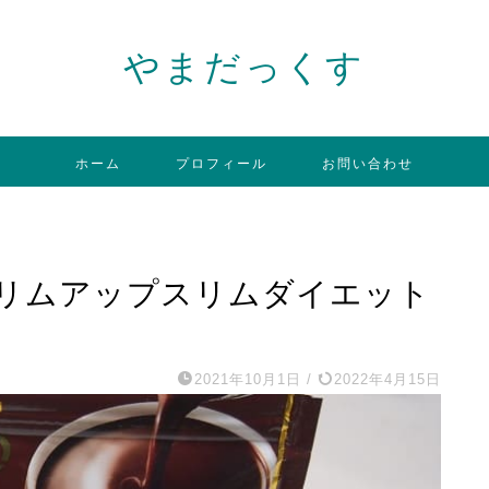
やまだっくす
ホーム
プロフィール
お問い合わせ
リムアップスリムダイエット
2021年10月1日
/
2022年4月15日