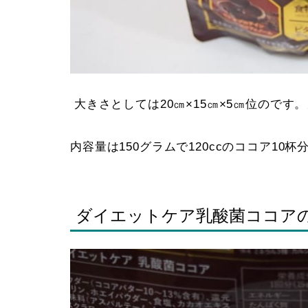
大きさとしては20㎝×15㎝×5㎝位のです
内容量は150グラムで120ccのココア10杯
ダイエットケア乳酸菌ココア