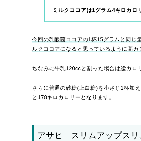
ミルクココアは1グラム4キロカロ
今回の乳酸菌ココアの1杯15グラムと同じ
ルクココアになると思っているように高カ
ちなみに牛乳120ccと割った場合は総カロ
さらに普通の砂糖(上白糖)を小さじ1杯加え
と178キロカロリーとなります。
アサヒ スリムアップスリ