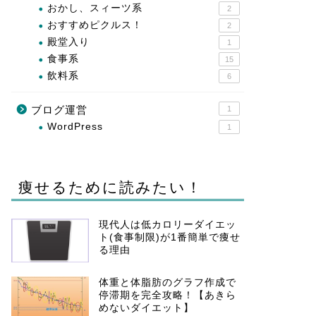
おかし、スィーツ系
2
おすすめピクルス！
2
殿堂入り
1
食事系
15
飲料系
6
ブログ運営
1
WordPress
1
痩せるために読みたい！
現代人は低カロリーダイエッ
ト(食事制限)が1番簡単で痩せ
る理由
体重と体脂肪のグラフ作成で
停滞期を完全攻略！【あきら
めないダイエット】