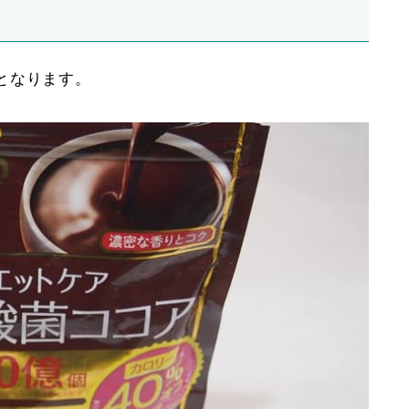
となります。