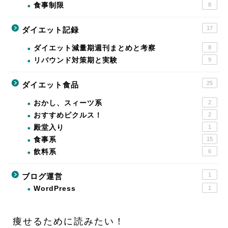
食事制限
8
17
ダイエット記録
ダイエット減量期週刊まとめと考察
8
リバウンド対策期と実験
9
25
ダイエット食品
おかし、スィーツ系
2
おすすめピクルス！
2
殿堂入り
1
食事系
15
飲料系
6
1
ブログ運営
WordPress
1
痩せるために読みたい！